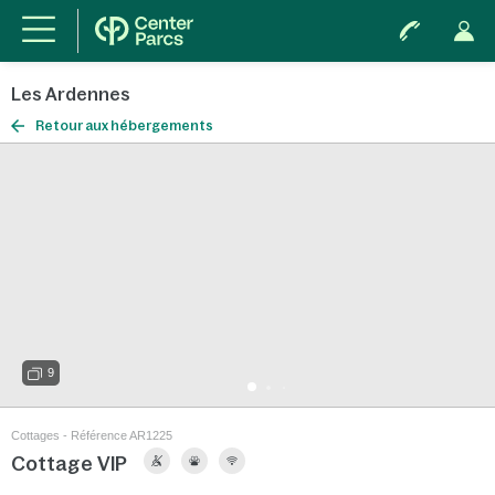
Les Ardennes
Retour aux hébergements
9
Cottages - Référence AR1225
Cottage VIP