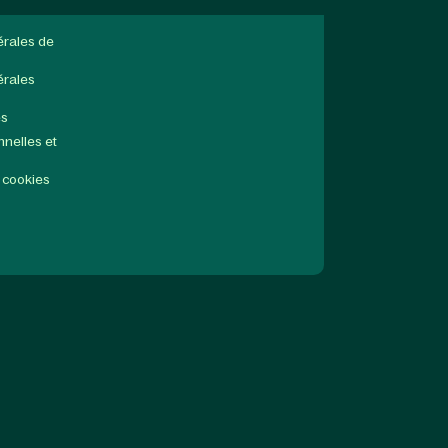
érales de
érales
es
nelles et
 cookies