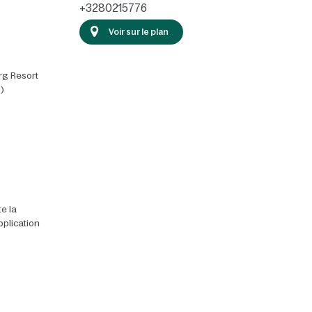
+3280215776
Voir sur le plan
rg Resort
)
e la
pplication