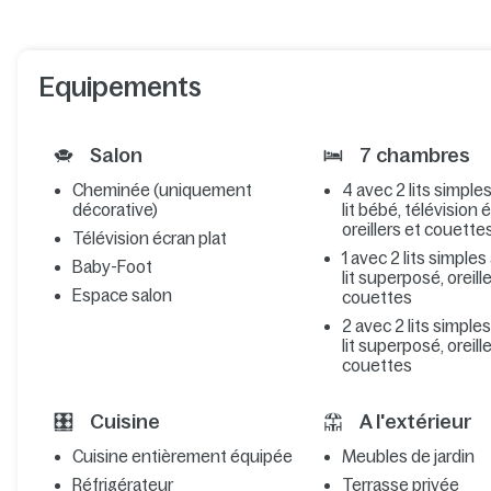
Equipements
Salon
7 chambres
Cheminée (uniquement
4 avec 2 lits simple
décorative)
lit bébé, télévision 
oreillers et couette
Télévision écran plat
1 avec 2 lits simples
Baby-Foot
lit superposé, oreill
Espace salon
couettes
2 avec 2 lits simple
lit superposé, oreill
couettes
Cuisine
A l'extérieur
Cuisine entièrement équipée
Meubles de jardin
Réfrigérateur
Terrasse privée