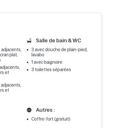
Salle de bain & WC
s adjacents,
3 avec douche de plain-pied,
écran plat,
lavabo
s
1 avec baignoire
 adjacents,
3 toilettes séparées
ers et
s adjacents,
ers et
Autres :
Coffre-fort (gratuit)