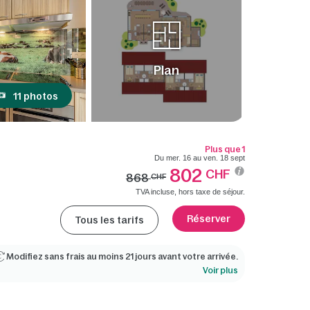
Plan
11 photos
Plus que 1
Du mer. 16 au ven. 18 sept
802
CHF
868
CHF
TVA incluse, hors taxe de séjour.
Réserver
Tous les tarifs
Modifiez sans frais au moins 21 jours avant votre arrivée.
Voir plus