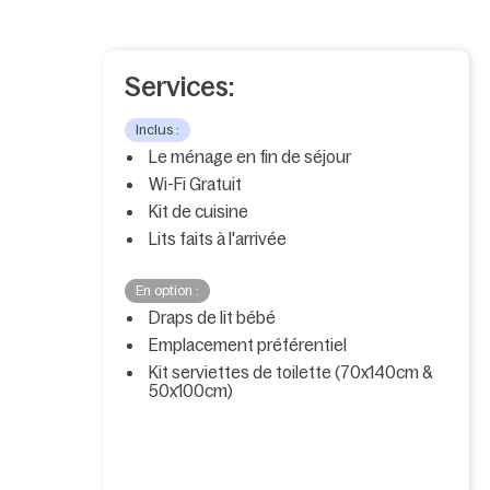
Services:
Inclus :
Le ménage en fin de séjour
Wi-Fi Gratuit
Kit de cuisine
Lits faits à l'arrivée
En option :
Draps de lit bébé
Emplacement préférentiel
Kit serviettes de toilette (70x140cm &
50x100cm)