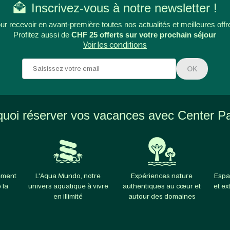
Inscrivez-vous à notre newsletter !
ur recevoir en avant-première toutes nos actualités et meilleures offr
Profitez aussi de
CHF 25 offerts sur votre prochain séjour
Voir les conditions
OK
uoi réserver vos vacances avec Center P
ement
L'Aqua Mundo, notre
Expériences nature
Espa
 la
univers aquatique à vivre
authentiques au cœur et
et ex
en illimité
autour des domaines