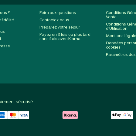
ous ?
Foire aux questions
Conditions Gén
Vente
fidélité
Contactez-nous
Conditions Gén
Préparez votre séjour
d'Utilisation
ous
Payez en 3 fois ou plus tard
Mentions légal
i
sans frais avec Klarna
Données person
presse
cookies
Paramètres des
aiement sécurisé