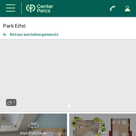
Park Eifel
Retour aux hébergements
7
Plan
Visite virtuelle