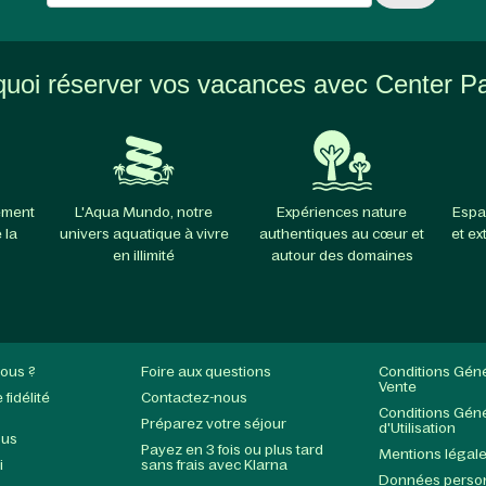
uoi réserver vos vacances avec Center P
ement
L'Aqua Mundo, notre
Expériences nature
Espa
 la
univers aquatique à vivre
authentiques au cœur et
et ex
en illimité
autour des domaines
ous ?
Foire aux questions
Conditions Gén
Vente
fidélité
Contactez-nous
Conditions Gén
Préparez votre séjour
d'Utilisation
ous
Payez en 3 fois ou plus tard
Mentions légal
i
sans frais avec Klarna
Données person