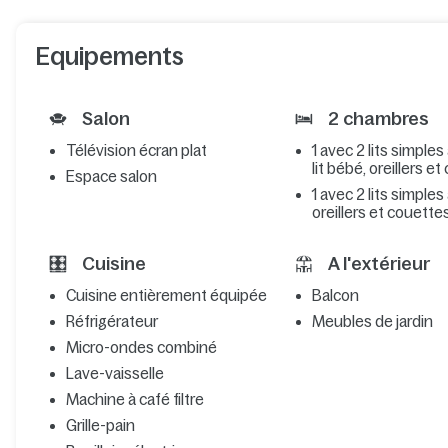
Equipements
Salon
2 chambres
Télévision écran plat
1 avec 2 lits simples
lit bébé, oreillers e
Espace salon
1 avec 2 lits simples
oreillers et couette
Cuisine
A l'extérieur
Cuisine entièrement équipée
Balcon
Réfrigérateur
Meubles de jardin
Micro-ondes combiné
Lave-vaisselle
Machine à café filtre
Grille-pain