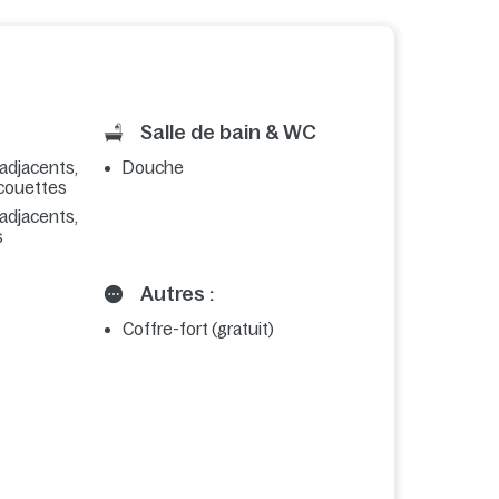
Salle de bain & WC
 adjacents,
Douche
t couettes
 adjacents,
s
Autres :
Coffre-fort (gratuit)