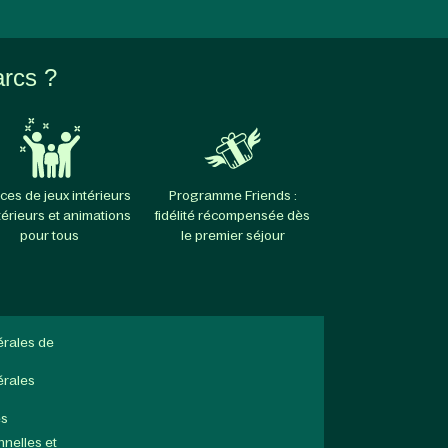
arcs ?
ces de jeux intérieurs
Programme Friends :
térieurs et animations
fidélité récompensée dès
pour tous
le premier séjour
érales de
érales
es
nelles et