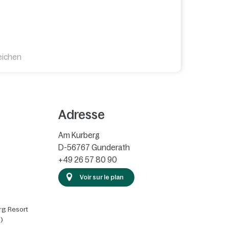
eichen
Adresse
Am Kurberg
D-56767
Gunderath
+49 26 57 80 90
Voir sur le plan
rg Resort
)