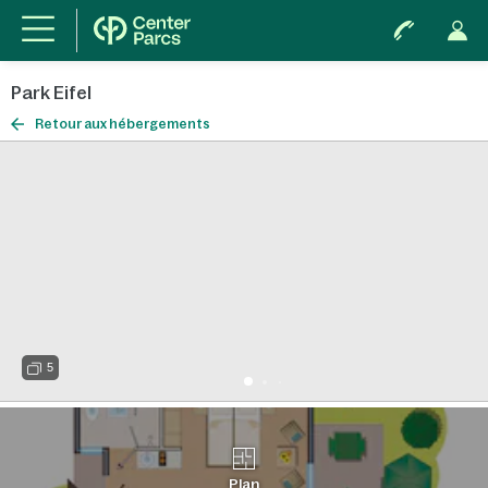
Park Eifel
Retour aux hébergements
5
Plan