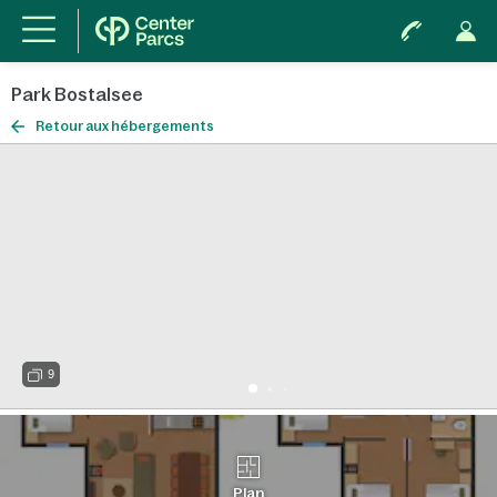
Park Bostalsee
Retour aux hébergements
9
Plan