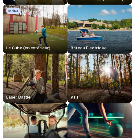
Inclus
Le Cube (en extérieur)
Bateau Electrique
Laser Battle
VTT