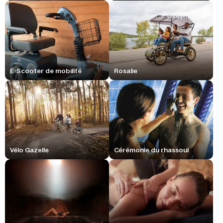
E-Scooter de mobilité
Rosalie
Vélo Gazelle
Cérémonie du rhassoul