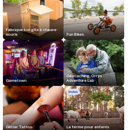
Fabrique ton gîte à chauve-
souris
Fun Bikes
Géocaching: Orrys
Gametown
Adventure Lab
Inclus
Glitter Tattoo
La ferme pour enfants