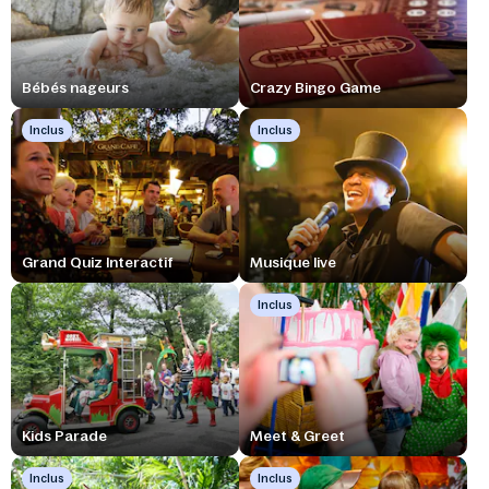
Bébés nageurs
Crazy Bingo Game
Inclus
Inclus
Grand Quiz Interactif
Musique live
Inclus
Kids Parade
Meet & Greet
Inclus
Inclus