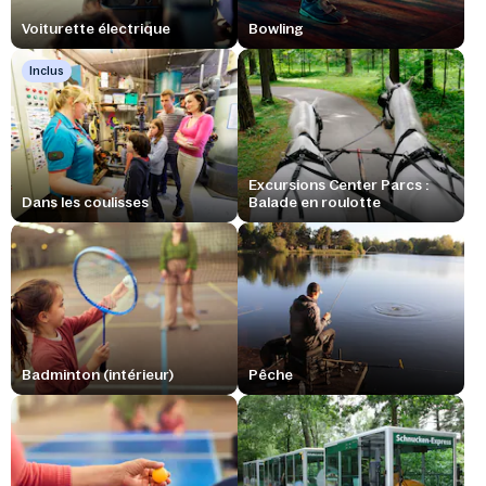
Voiturette électrique
Bowling
Inclus
Excursions Center Parcs :
Dans les coulisses
Balade en roulotte
Badminton (intérieur)
Pêche