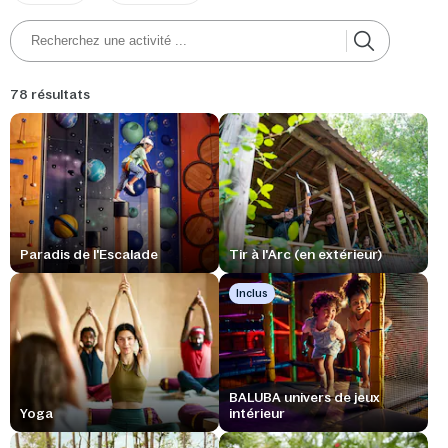
78 résultats
Paradis de l'Escalade
Tir à l'Arc (en extérieur)
Inclus
BALUBA univers de jeux
Yoga
intérieur