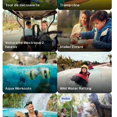
Tour de découverte
Trampoline
Voiturette électrique 2
heures
Atelier Enfant
Aqua Workouts
Wild Water Rafting
Inclus