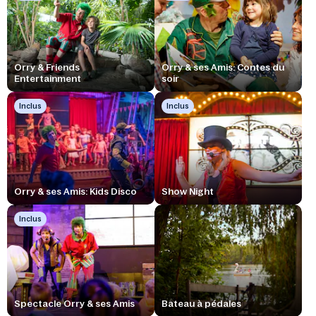
Orry & Friends
Orry & ses Amis: Contes du
Entertainment
soir
Inclus
Inclus
Orry & ses Amis: Kids Disco
Show Night
Inclus
Spectacle Orry & ses Amis
Bateau à pédales