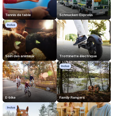
Tennis de table
Schnucken-Express
Inclus
Soin des animaux
Trottinette électrique
Inclus
E-bike
Family Rangers
Inclus