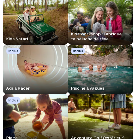
Kids Workshop : Fabrique
Kids Safari
ta peluche de rêve
Inclus
Inclus
Aqua Racer
Piscine à vagues
Inclus
Plage
Adventure Golf (extérieur)