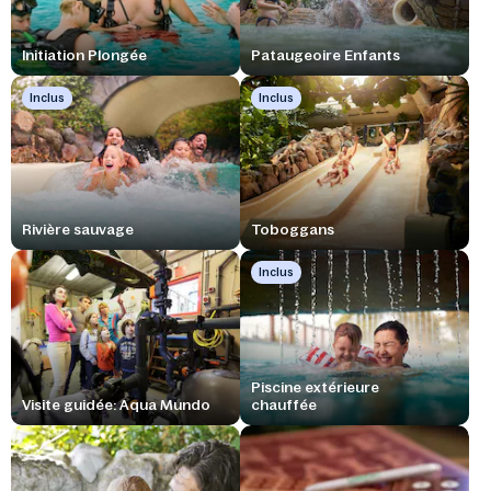
Initiation Plongée
Pataugeoire Enfants
Inclus
Inclus
Rivière sauvage
Toboggans
Inclus
Piscine extérieure
Visite guidée: Aqua Mundo
chauffée