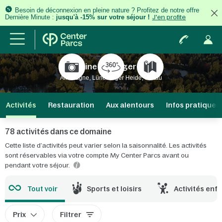
Besoin de déconnexion en pleine nature ? Profitez de notre offre
Dernière Minute :
jusqu'à -15% sur votre séjour !
J'en profite
Domaine Bispinger Heide
Allemagne, Lüneburger Heide, Soltau
Activités
Restauration
Aux alentours
Infos pratiques
78 activités dans ce domaine
Cette liste d’activités peut varier selon la saisonnalité. Les activités
sont réservables via votre compte My Center Parcs avant ou
pendant votre séjour.
Tout voir
Sports et loisirs
Activités enf
Prix
Filtrer