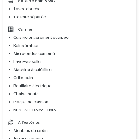
Salle de bain & WC
1 avec douche
1 toilette séparée
Cuisine
Cuisine entièrement équipée
Réfrigérateur
Micro-ondes combiné
Lave-vaisselle
Machine à café filtre
Grille-pain
Bouilloire électrique
Chaise haute
Plaque de cuisson
NESCAFÉ Dolce Gusto
A l'extérieur
Meubles de jardin
Terrasse privée