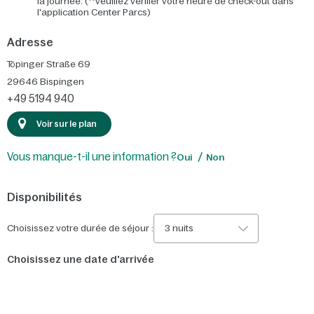
la journée. (**veuillez vérifier votre heure de check-out dans
l'application Center Parcs)
Adresse
Töpinger Straße 69
29646
Bispingen
+49 5194 940
Voir sur le plan
Vous manque-t-il une information ?
Oui
Non
Disponibilités
Choisissez votre durée de séjour :
3 nuits
Choisissez une date d'arrivée