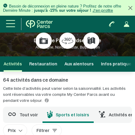
Besoin de déconnexion en pleine nature ? Profitez de notre offre
Dernière Minute :
jusqu'à -15% sur votre séjour !
J'en profite
Domaine Park Nordseeküste
Allemagne, Nordseeküste, Butjadingen
Activités
Restauration
Aux alentours
Infos pratiques
64 activités dans ce domaine
Cette liste d’activités peut varier selon la saisonnalité. Les activités
sont réservables via votre compte My Center Parcs avant ou
pendant votre séjour.
Tout voir
Sports et loisirs
Activités en
Prix
Filtrer