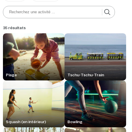
35 résultats
Plage
Tschu-Tschu-Train
Squash (en intérieur)
Bowling