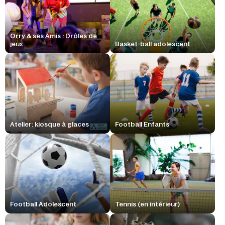
Orry & ses Amis : Drôles de
jeux
Basket-ball adolescent
Atelier: kiosque à glaces
Football Enfants
Football Adolescent
Tennis (en intérieur)