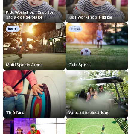
Kids Workshop : Crée ton
sac à dos de plage
Kids Workshop: Puzzle
Inclus
Inclus
Multi Sports Arena
Quiz Sport
Tir à l'arc
Voiturette électrique