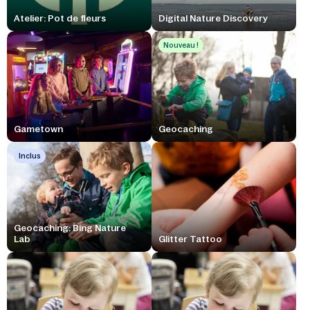
Atelier: Pot de fleurs
Digital Nature Discovery
Nouveau !
Gametown
Geocaching
Inclus
Geocaching: Bing Nature
Lab
Glitter Tattoo