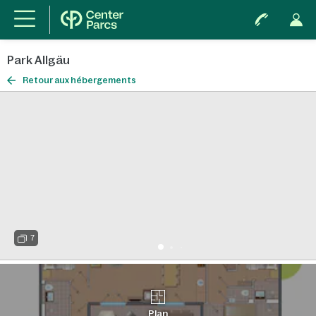
Park Allgäu
Retour aux hébergements
7
Plan