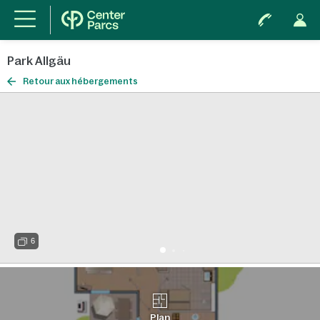
Park Allgäu
Retour aux hébergements
6
Plan