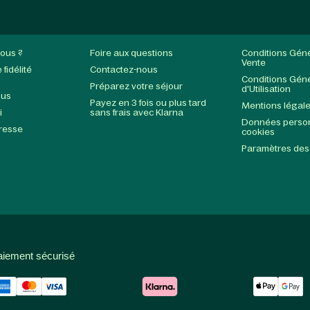
ous ?
Foire aux questions
Conditions Gén
Vente
fidélité
Contactez-nous
Conditions Gén
Préparez votre séjour
d'Utilisation
ous
Payez en 3 fois ou plus tard
Mentions légal
i
sans frais avec Klarna
Données person
presse
cookies
Paramètres des
aiement sécurisé