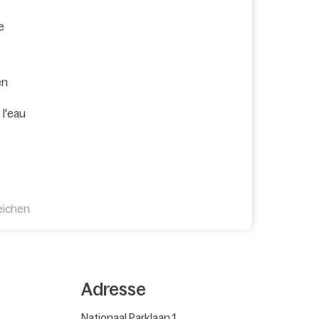
e
en
 l'eau
eichen
Adresse
Nationaal Parklaan 1