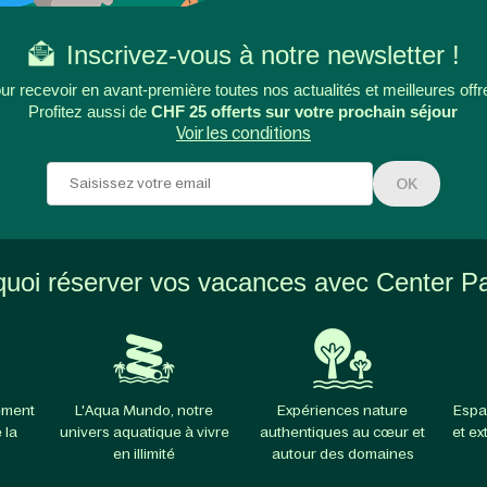
Inscrivez-vous à notre newsletter !
ur recevoir en avant-première toutes nos actualités et meilleures offr
Profitez aussi de
CHF 25 offerts sur votre prochain séjour
Voir les conditions
OK
uoi réserver vos vacances avec Center P
ement
L'Aqua Mundo, notre
Expériences nature
Espa
 la
univers aquatique à vivre
authentiques au cœur et
et ex
en illimité
autour des domaines