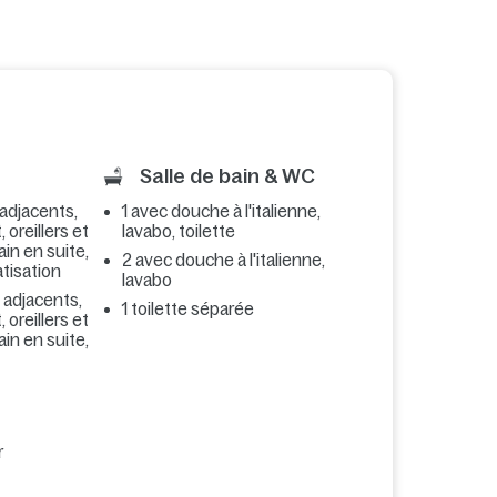
Salle de bain & WC
 adjacents,
1 avec douche à l'italienne,
 oreillers et
lavabo, toilette
ain en suite,
2 avec douche à l'italienne,
atisation
lavabo
s adjacents,
1 toilette séparée
 oreillers et
ain en suite,
r