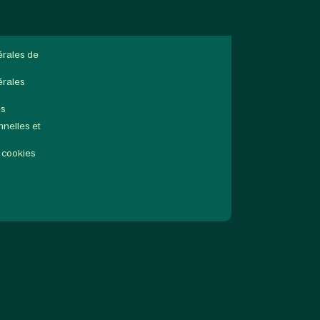
érales de
érales
es
nelles et
 cookies