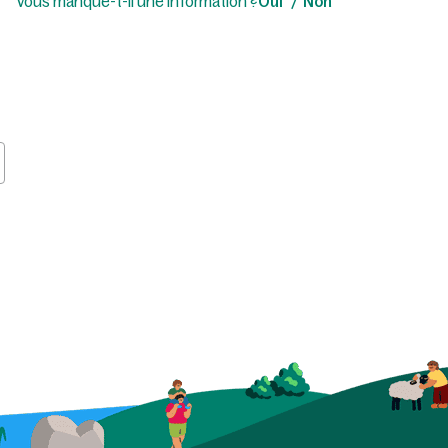
Vous manque-t-il une information ?
Oui
Non