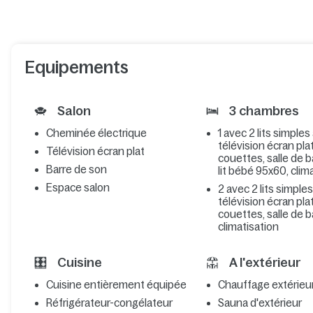
Equipements
Salon
3 chambres
Cheminée électrique
1 avec 2 lits simples
télévision écran plat,
Télévision écran plat
couettes, salle de b
Barre de son
lit bébé 95x60, clim
Espace salon
2 avec 2 lits simple
télévision écran plat,
couettes, salle de b
climatisation
Cuisine
A l'extérieur
Cuisine entièrement équipée
Chauffage extérieu
Réfrigérateur-congélateur
Sauna d'extérieur