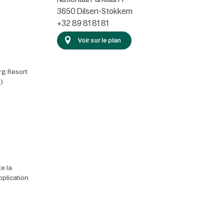
3650
Dilsen-Stokkem
+32 89 81 81 81
Voir sur le plan
rg Resort
)
e la
pplication