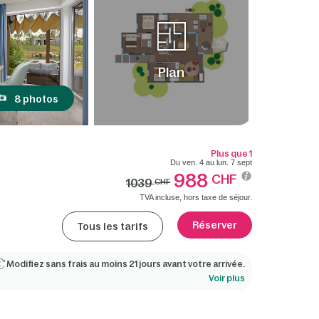
Plan
8 photos
Plus que 1
Du ven. 4 au lun. 7 sept
988
CHF
1039
CHF
TVA incluse, hors taxe de séjour.
Réserver
Tous les tarifs
Modifiez sans frais au moins 21 jours avant votre arrivée.
Voir plus