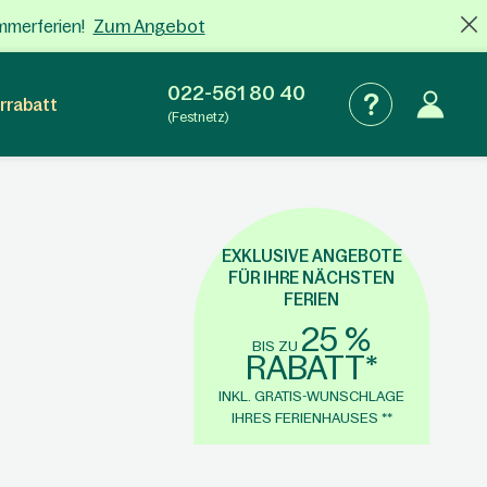
Zum Angebot
mmerferien!
022-561 80 40
rrabatt
(Festnetz)
EXKLUSIVE ANGEBOTE
FÜR IHRE NÄCHSTEN
FERIEN
25 %
BIS ZU
RABATT*
INKL. GRATIS-WUNSCHLAGE
IHRES FERIENHAUSES **