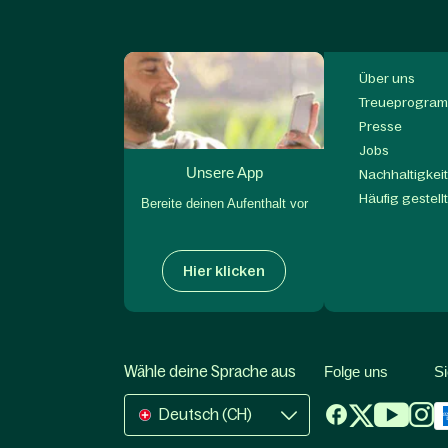
Über uns
Treueprogram
Presse
Jobs
Unsere App
Nachhaltigkei
Häufig gestell
Bereite deinen Aufenthalt vor
Hier klicken
Wähle deine Sprache aus
Folge uns
S
Deutsch (CH)