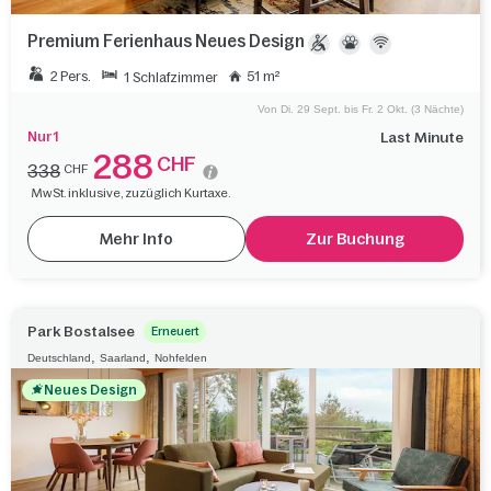
Premium Ferienhaus Neues Design
2 Pers.
51 m²
1 Schlafzimmer
Von Di. 29 Sept. bis Fr. 2 Okt. (3 Nächte)
Nur 1
Last Minute
288
CHF
338
CHF
MwSt. inklusive, zuzüglich Kurtaxe.
Mehr Info
Zur Buchung
Park Bostalsee
Erneuert
,
,
Deutschland
Saarland
Nohfelden
Neues Design