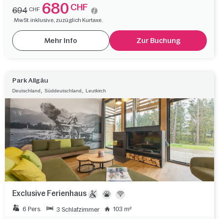
680
CHF
694
CHF
MwSt. inklusive, zuzüglich Kurtaxe.
Mehr Info
Zur Buchung
Park Allgäu
,
,
Deutschland
Süddeutschland
Leutkirch
Exclusive Ferienhaus
6 Pers.
103 m²
3 Schlafzimmer