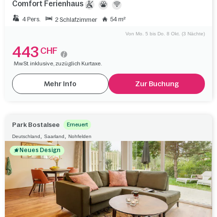
Comfort Ferienhaus
4 Pers.
54 m²
2 Schlafzimmer
Von Mo. 5 bis Do. 8 Okt. (3 Nächte)
443
CHF
MwSt. inklusive, zuzüglich Kurtaxe.
Mehr Info
Zur Buchung
Park Bostalsee
Erneuert
,
,
Deutschland
Saarland
Nohfelden
Neues Design