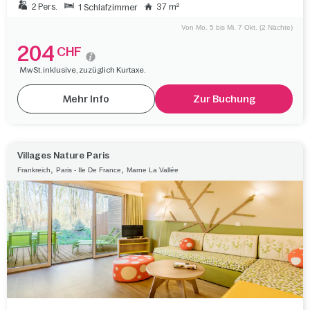
2 Pers.
37 m²
1 Schlafzimmer
Von Mo. 5 bis Mi. 7 Okt. (2 Nächte)
204
CHF
MwSt. inklusive, zuzüglich Kurtaxe.
Mehr Info
Zur Buchung
Villages Nature Paris
,
,
Frankreich
Paris - Ile De France
Marne La Vallée