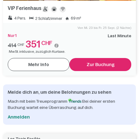
VIP Ferienhaus
4 Pers.
69 m²
2 Schlafzimmer
Von Mi. 23 bis Fr. 25 Sept. (2 Nächte)
Nur 1
Last Minute
351
CHF
414
CHF
MwSt. inklusive, zuzüglich Kurtaxe.
Mehr Info
Zur Buchung
Melde dich an, um deine Belohnungen zu sehen
Mach mit beim Treueprogramm
Bei deiner ersten
Buchung wartet eine Überraschung auf dich.
Anmelden
Les Trois Forêts