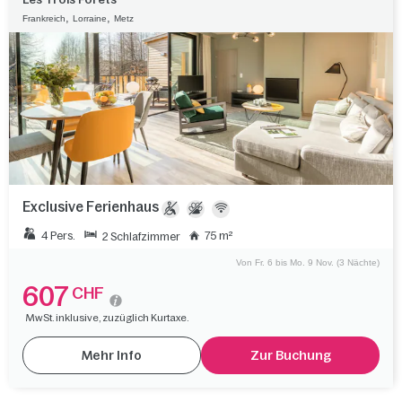
,
,
Frankreich
Lorraine
Metz
Exclusive Ferienhaus
4 Pers.
75 m²
2 Schlafzimmer
Von Fr. 6 bis Mo. 9 Nov. (3 Nächte)
607
CHF
MwSt. inklusive, zuzüglich Kurtaxe.
Mehr Info
Zur Buchung