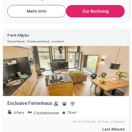
Mehr Info
Zur Buchung
Park Allgäu
,
,
Deutschland
Süddeutschland
Leutkirch
Exclusive Ferienhaus
4 Pers.
78 m²
2 Schlafzimmer
Von Fr. 25 bis Mo. 28 Sept. (3 Nächte)
Last Minute