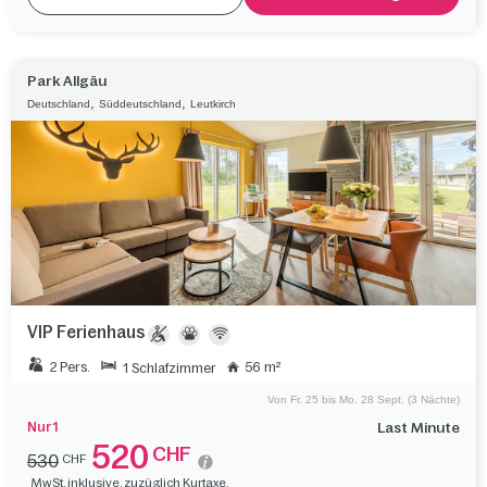
Park Allgäu
,
,
Deutschland
Süddeutschland
Leutkirch
VIP Ferienhaus
2 Pers.
56 m²
1 Schlafzimmer
Von Fr. 25 bis Mo. 28 Sept. (3 Nächte)
Nur 1
Last Minute
520
CHF
530
CHF
MwSt. inklusive, zuzüglich Kurtaxe.