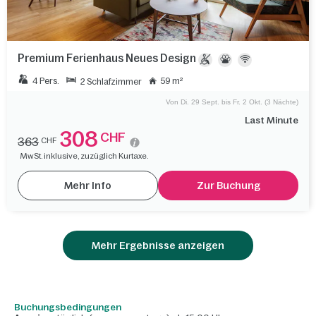
Premium Ferienhaus Neues Design
4 Pers.
59 m²
2 Schlafzimmer
Von Di. 29 Sept. bis Fr. 2 Okt. (3 Nächte)
Last Minute
308
CHF
363
CHF
MwSt. inklusive, zuzüglich Kurtaxe.
Mehr Info
Zur Buchung
Mehr Ergebnisse anzeigen
Buchungsbedingungen