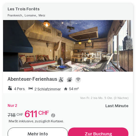
Les Trois Forêts
,
,
Frankreich
Lorraine
Metz
Abenteuer-Ferienhaus
4 Pers.
54 m²
2 Schlafzimmer
Von Fr. 2 bis Mo. 5 Okt. (3 Nächte)
Nur 2
Last Minute
611
CHF
718
CHF
MwSt. inklusive, zuzüglich Kurtaxe.
Mehr Info
Zur Buchung